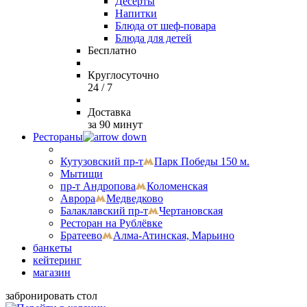
Десерты
Напитки
Блюда от шеф-повара
Блюда для детей
Бесплатно
Круглосуточно
24 / 7
Доставка
за 90 минут
Рестораны
Кутузовский пр-т
Парк Победы 150 м.
Мытищи
пр-т Андропова
Коломенская
Аврора
Медведково
Балаклавский пр-т
Чертановская
Ресторан на Рублёвке
Братеево
Алма-Атинская, Марьино
банкеты
кейтеринг
магазин
забронировать стол