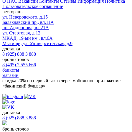
О НАС
Вакансии
Контакты
Отзывы
Информация
Политика
Пользовательское соглашение
рестораны
ул. Неверовского, д.15
Балаклавский пр., вл.11А
пр. Андропова, вл.21А
ул. Стартовая, д.12
МКАД, 19-ый км., вл.6А
Мытищи, ул. Университетская, д.9
доставка
8 (925) 888 3 888
бронь столов
8 (495) 2 555 666
банкеты
магазин
скидка 20%
на первый заказ через мобильное приложение
«бакинский бульвар»
доставка
8 (925) 888 3 888
бронь столов