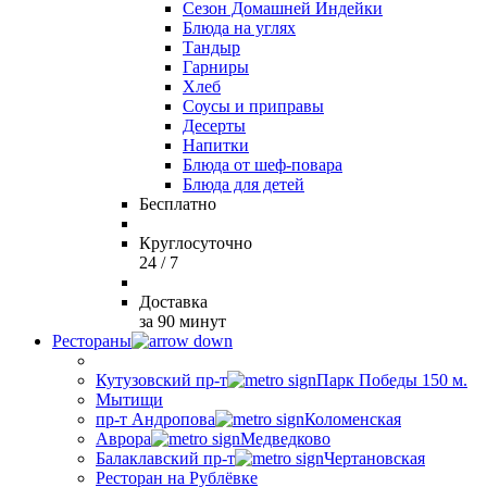
Сезон Домашней Индейки
Блюда на углях
Тандыр
Гарниры
Хлеб
Соусы и приправы
Десерты
Напитки
Блюда от шеф-повара
Блюда для детей
Бесплатно
Круглосуточно
24 / 7
Доставка
за 90 минут
Рестораны
Кутузовский пр-т
Парк Победы 150 м.
Мытищи
пр-т Андропова
Коломенская
Аврора
Медведково
Балаклавский пр-т
Чертановская
Ресторан на Рублёвке