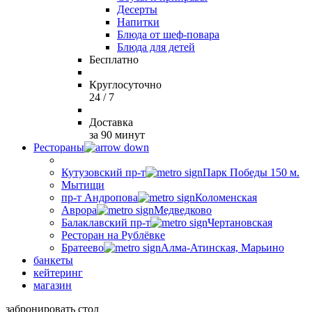
Десерты
Напитки
Блюда от шеф-повара
Блюда для детей
Бесплатно
Круглосуточно
24 / 7
Доставка
за 90 минут
Рестораны
Кутузовский пр-т
Парк Победы 150 м.
Мытищи
пр-т Андропова
Коломенская
Аврора
Медведково
Балаклавский пр-т
Чертановская
Ресторан на Рублёвке
Братеево
Алма-Атинская, Марьино
банкеты
кейтеринг
магазин
забронировать стол