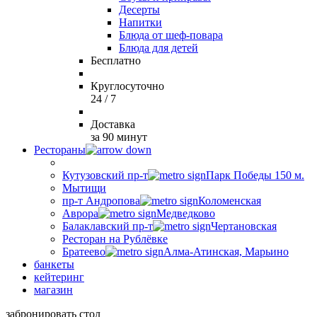
Десерты
Напитки
Блюда от шеф-повара
Блюда для детей
Бесплатно
Круглосуточно
24 / 7
Доставка
за 90 минут
Рестораны
Кутузовский пр-т
Парк Победы 150 м.
Мытищи
пр-т Андропова
Коломенская
Аврора
Медведково
Балаклавский пр-т
Чертановская
Ресторан на Рублёвке
Братеево
Алма-Атинская, Марьино
банкеты
кейтеринг
магазин
забронировать стол