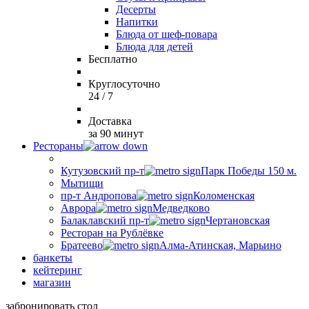
Десерты
Напитки
Блюда от шеф-повара
Блюда для детей
Бесплатно
Круглосуточно
24 / 7
Доставка
за 90 минут
Рестораны
Кутузовский пр-т
Парк Победы 150 м.
Мытищи
пр-т Андропова
Коломенская
Аврора
Медведково
Балаклавский пр-т
Чертановская
Ресторан на Рублёвке
Братеево
Алма-Атинская, Марьино
банкеты
кейтеринг
магазин
забронировать стол