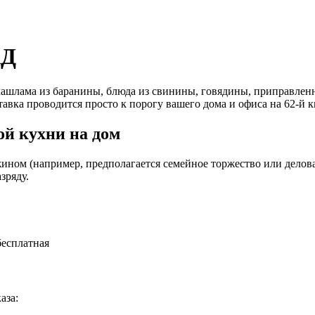
АД
ашлама из баранины, блюда из свинины, говядины, приправленн
тавка проводится просто к порогу вашего дома и офиса на 62-й
й кухни на дом
ином (например, предполагается семейное торжество или деловая
зряду.
бесплатная
аза: