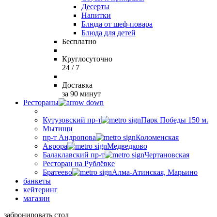
Десерты
Напитки
Блюда от шеф-повара
Блюда для детей
Бесплатно
Круглосуточно
24 / 7
Доставка
за 90 минут
Рестораны
Кутузовский пр-т
Парк Победы 150 м.
Мытищи
пр-т Андропова
Коломенская
Аврора
Медведково
Балаклавский пр-т
Чертановская
Ресторан на Рублёвке
Братеево
Алма-Атинская, Марьино
банкеты
кейтеринг
магазин
забронировать стол