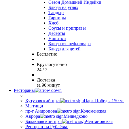
Сезон Домашней Индейки
Блюда на углях
Тандыр
Гарниры
Хлеб
Соусы и приправы
Десерты
Напитки
Блюда от шеф-повара
Блюда для детей
Бесплатно
Круглосуточно
24 / 7
Доставка
за 90 минут
Рестораны
Кутузовский пр-т
Парк Победы 150 м.
Мытищи
пр-т Андропова
Коломенская
Аврора
Медведково
Балаклавский пр-т
Чертановская
Ресторан на Рублёвке