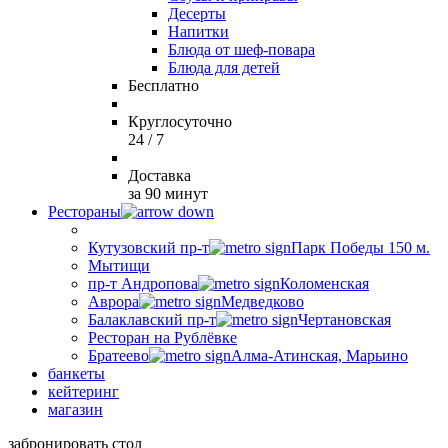
Десерты
Напитки
Блюда от шеф-повара
Блюда для детей
Бесплатно
Круглосуточно
24 / 7
Доставка
за 90 минут
Рестораны
Кутузовский пр-т
Парк Победы 150 м.
Мытищи
пр-т Андропова
Коломенская
Аврора
Медведково
Балаклавский пр-т
Чертановская
Ресторан на Рублёвке
Братеево
Алма-Атинская, Марьино
банкеты
кейтеринг
магазин
забронировать стол