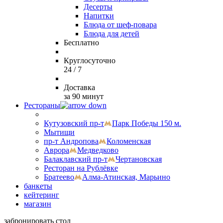
Десерты
Напитки
Блюда от шеф-повара
Блюда для детей
Бесплатно
Круглосуточно
24 / 7
Доставка
за 90 минут
Рестораны
Кутузовский пр-т
Парк Победы 150 м.
Мытищи
пр-т Андропова
Коломенская
Аврора
Медведково
Балаклавский пр-т
Чертановская
Ресторан на Рублёвке
Братеево
Алма-Атинская, Марьино
банкеты
кейтеринг
магазин
забронировать стол