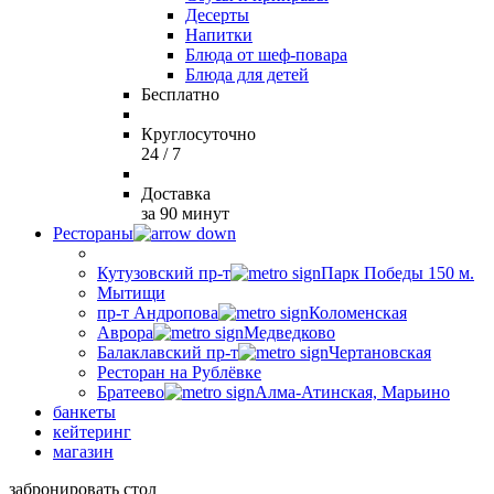
Десерты
Напитки
Блюда от шеф-повара
Блюда для детей
Бесплатно
Круглосуточно
24 / 7
Доставка
за 90 минут
Рестораны
Кутузовский пр-т
Парк Победы 150 м.
Мытищи
пр-т Андропова
Коломенская
Аврора
Медведково
Балаклавский пр-т
Чертановская
Ресторан на Рублёвке
Братеево
Алма-Атинская, Марьино
банкеты
кейтеринг
магазин
забронировать стол