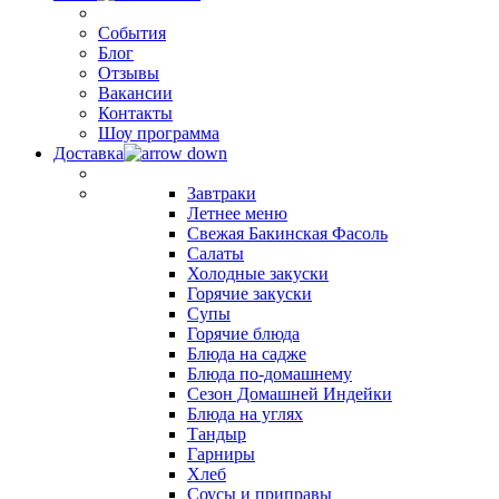
События
Блог
Отзывы
Вакансии
Контакты
Шоу программа
Доставка
Завтраки
Летнее меню
Свежая Бакинская Фасоль
Салаты
Холодные закуски
Горячие закуски
Супы
Горячие блюда
Блюда на садже
Блюда по-домашнему
Сезон Домашней Индейки
Блюда на углях
Тандыр
Гарниры
Хлеб
Соусы и приправы