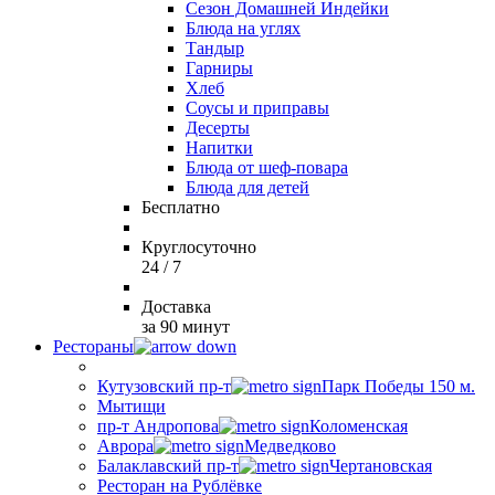
Сезон Домашней Индейки
Блюда на углях
Тандыр
Гарниры
Хлеб
Соусы и приправы
Десерты
Напитки
Блюда от шеф-повара
Блюда для детей
Бесплатно
Круглосуточно
24 / 7
Доставка
за 90 минут
Рестораны
Кутузовский пр-т
Парк Победы 150 м.
Мытищи
пр-т Андропова
Коломенская
Аврора
Медведково
Балаклавский пр-т
Чертановская
Ресторан на Рублёвке