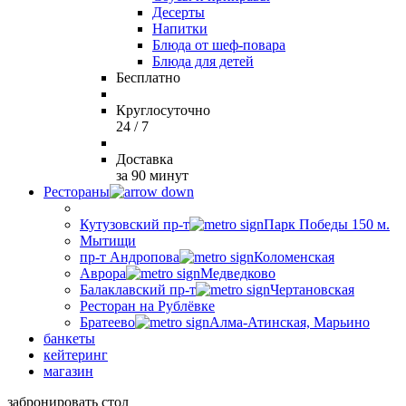
Десерты
Напитки
Блюда от шеф-повара
Блюда для детей
Бесплатно
Круглосуточно
24 / 7
Доставка
за 90 минут
Рестораны
Кутузовский пр-т
Парк Победы 150 м.
Мытищи
пр-т Андропова
Коломенская
Аврора
Медведково
Балаклавский пр-т
Чертановская
Ресторан на Рублёвке
Братеево
Алма-Атинская, Марьино
банкеты
кейтеринг
магазин
забронировать стол