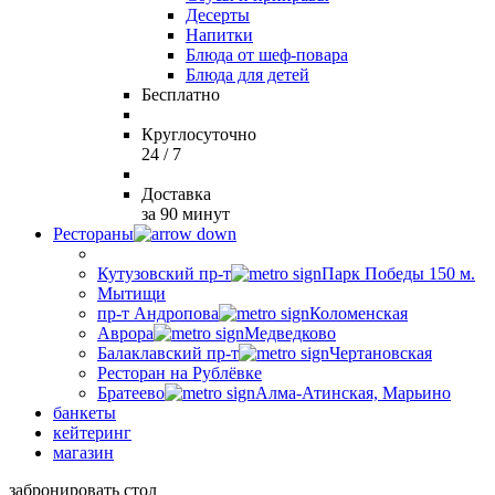
Десерты
Напитки
Блюда от шеф-повара
Блюда для детей
Бесплатно
Круглосуточно
24 / 7
Доставка
за 90 минут
Рестораны
Кутузовский пр-т
Парк Победы 150 м.
Мытищи
пр-т Андропова
Коломенская
Аврора
Медведково
Балаклавский пр-т
Чертановская
Ресторан на Рублёвке
Братеево
Алма-Атинская, Марьино
банкеты
кейтеринг
магазин
забронировать стол