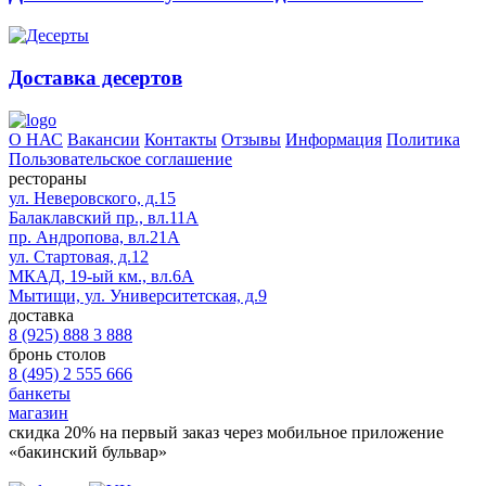
Доставка десертов
О НАС
Вакансии
Контакты
Отзывы
Информация
Политика
Пользовательское соглашение
рестораны
ул. Неверовского, д.15
Балаклавский пр., вл.11А
пр. Андропова, вл.21А
ул. Стартовая, д.12
МКАД, 19-ый км., вл.6А
Мытищи, ул. Университетская, д.9
доставка
8 (925) 888 3 888
бронь столов
8 (495) 2 555 666
банкеты
магазин
скидка 20%
на первый заказ через мобильное приложение
«бакинский бульвар»