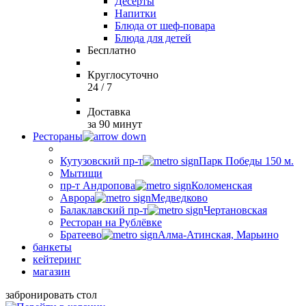
Десерты
Напитки
Блюда от шеф-повара
Блюда для детей
Бесплатно
Круглосуточно
24 / 7
Доставка
за 90 минут
Рестораны
Кутузовский пр-т
Парк Победы 150 м.
Мытищи
пр-т Андропова
Коломенская
Аврора
Медведково
Балаклавский пр-т
Чертановская
Ресторан на Рублёвке
Братеево
Алма-Атинская, Марьино
банкеты
кейтеринг
магазин
забронировать стол