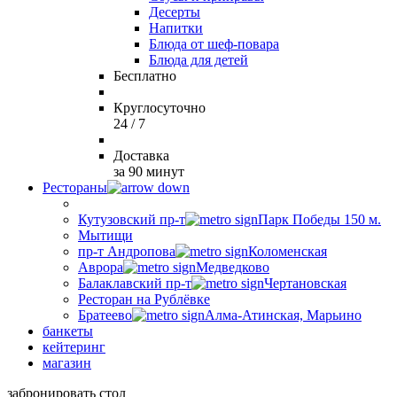
Десерты
Напитки
Блюда от шеф-повара
Блюда для детей
Бесплатно
Круглосуточно
24 / 7
Доставка
за 90 минут
Рестораны
Кутузовский пр-т
Парк Победы 150 м.
Мытищи
пр-т Андропова
Коломенская
Аврора
Медведково
Балаклавский пр-т
Чертановская
Ресторан на Рублёвке
Братеево
Алма-Атинская, Марьино
банкеты
кейтеринг
магазин
забронировать стол