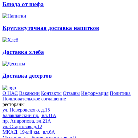
Блюда от шефа
Круглосуточная доставка напитков
Доставка хлеба
Доставка десертов
О НАС
Вакансии
Контакты
Отзывы
Информация
Политика
Пользовательское соглашение
рестораны
ул. Неверовского, д.15
Балаклавский пр., вл.11А
пр. Андропова, вл.21А
ул. Стартовая, д.12
МКАД, 19-ый км., вл.6А
Мытищи, ул. Университетская, д.9