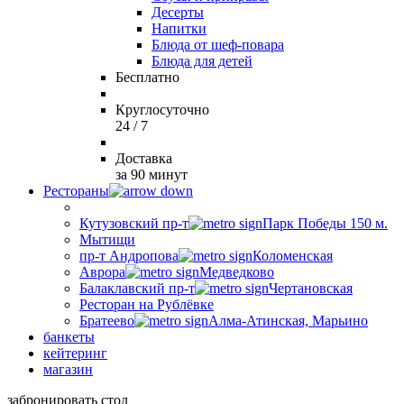
Десерты
Напитки
Блюда от шеф-повара
Блюда для детей
Бесплатно
Круглосуточно
24 / 7
Доставка
за 90 минут
Рестораны
Кутузовский пр-т
Парк Победы 150 м.
Мытищи
пр-т Андропова
Коломенская
Аврора
Медведково
Балаклавский пр-т
Чертановская
Ресторан на Рублёвке
Братеево
Алма-Атинская, Марьино
банкеты
кейтеринг
магазин
забронировать стол