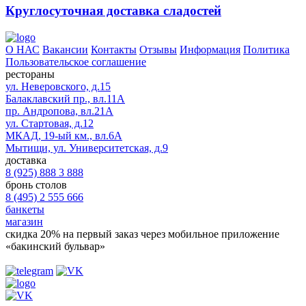
Круглосуточная доставка сладостей
О НАС
Вакансии
Контакты
Отзывы
Информация
Политика
Пользовательское соглашение
рестораны
ул. Неверовского, д.15
Балаклавский пр., вл.11А
пр. Андропова, вл.21А
ул. Стартовая, д.12
МКАД, 19-ый км., вл.6А
Мытищи, ул. Университетская, д.9
доставка
8 (925) 888 3 888
бронь столов
8 (495) 2 555 666
банкеты
магазин
скидка 20%
на первый заказ через мобильное приложение
«бакинский бульвар»