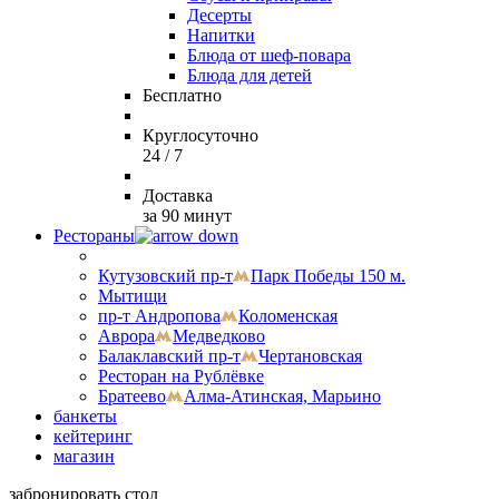
Десерты
Напитки
Блюда от шеф-повара
Блюда для детей
Бесплатно
Круглосуточно
24 / 7
Доставка
за 90 минут
Рестораны
Кутузовский пр-т
Парк Победы 150 м.
Мытищи
пр-т Андропова
Коломенская
Аврора
Медведково
Балаклавский пр-т
Чертановская
Ресторан на Рублёвке
Братеево
Алма-Атинская, Марьино
банкеты
кейтеринг
магазин
забронировать стол