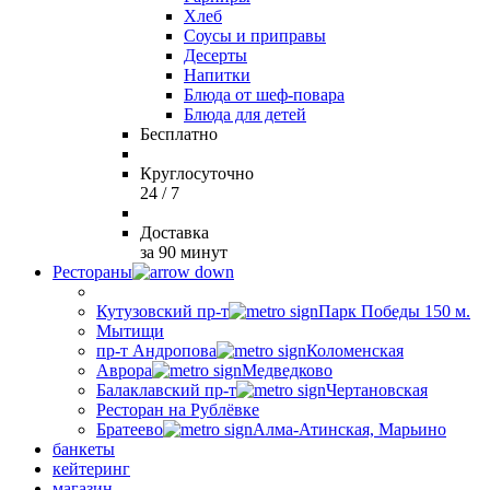
Хлеб
Соусы и приправы
Десерты
Напитки
Блюда от шеф-повара
Блюда для детей
Бесплатно
Круглосуточно
24 / 7
Доставка
за 90 минут
Рестораны
Кутузовский пр-т
Парк Победы 150 м.
Мытищи
пр-т Андропова
Коломенская
Аврора
Медведково
Балаклавский пр-т
Чертановская
Ресторан на Рублёвке
Братеево
Алма-Атинская, Марьино
банкеты
кейтеринг
магазин