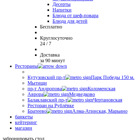
Десерты
Напитки
Блюда от шеф-повара
Блюда для детей
Бесплатно
Круглосуточно
24 / 7
Доставка
за 90 минут
Рестораны
Кутузовский пр-т
Парк Победы 150 м.
Мытищи
пр-т Андропова
Коломенская
Аврора
Медведково
Балаклавский пр-т
Чертановская
Ресторан на Рублёвке
Братеево
Алма-Атинская, Марьино
банкеты
кейтеринг
магазин
забронировать стол