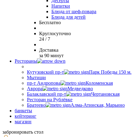
Десерты
Напитки
Блюда от шеф-повара
Блюда для детей
Бесплатно
Круглосуточно
24 / 7
Доставка
за 90 минут
Рестораны
Кутузовский пр-т
Парк Победы 150 м.
Мытищи
пр-т Андропова
Коломенская
Аврора
Медведково
Балаклавский пр-т
Чертановская
Ресторан на Рублёвке
Братеево
Алма-Атинская, Марьино
банкеты
кейтеринг
магазин
забронировать стол