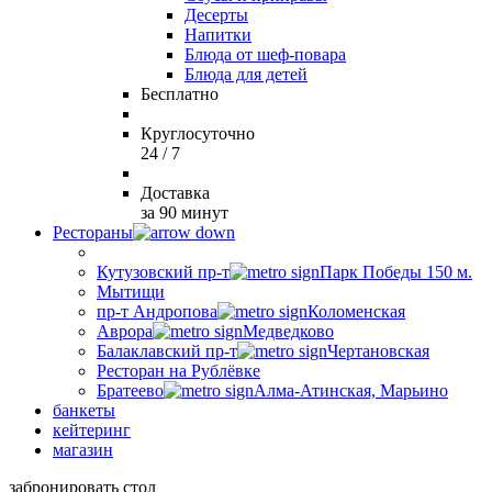
Десерты
Напитки
Блюда от шеф-повара
Блюда для детей
Бесплатно
Круглосуточно
24 / 7
Доставка
за 90 минут
Рестораны
Кутузовский пр-т
Парк Победы 150 м.
Мытищи
пр-т Андропова
Коломенская
Аврора
Медведково
Балаклавский пр-т
Чертановская
Ресторан на Рублёвке
Братеево
Алма-Атинская, Марьино
банкеты
кейтеринг
магазин
забронировать стол