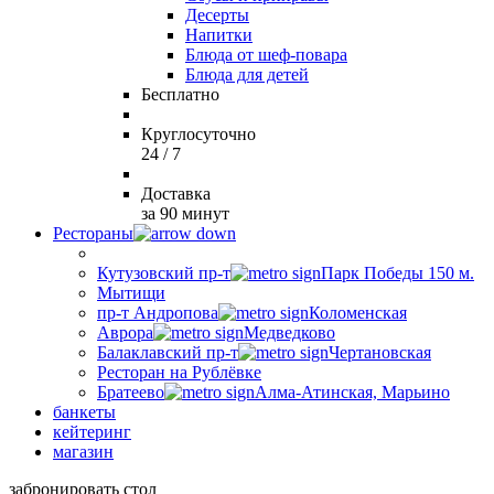
Десерты
Напитки
Блюда от шеф-повара
Блюда для детей
Бесплатно
Круглосуточно
24 / 7
Доставка
за 90 минут
Рестораны
Кутузовский пр-т
Парк Победы 150 м.
Мытищи
пр-т Андропова
Коломенская
Аврора
Медведково
Балаклавский пр-т
Чертановская
Ресторан на Рублёвке
Братеево
Алма-Атинская, Марьино
банкеты
кейтеринг
магазин
забронировать стол