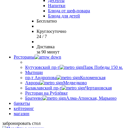
Десерты
Напитки
Блюда от шеф-повара
Блюда для детей
Бесплатно
Круглосуточно
24 / 7
Доставка
за 90 минут
Рестораны
Кутузовский пр-т
Парк Победы 150 м.
Мытищи
пр-т Андропова
Коломенская
Аврора
Медведково
Балаклавский пр-т
Чертановская
Ресторан на Рублёвке
Братеево
Алма-Атинская, Марьино
банкеты
кейтеринг
магазин
забронировать стол