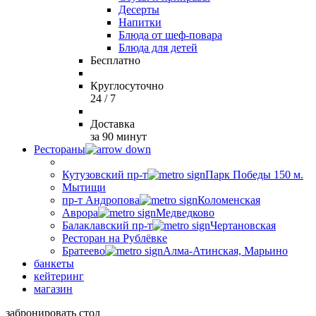
Десерты
Напитки
Блюда от шеф-повара
Блюда для детей
Бесплатно
Круглосуточно
24 / 7
Доставка
за 90 минут
Рестораны
Кутузовский пр-т
Парк Победы 150 м.
Мытищи
пр-т Андропова
Коломенская
Аврора
Медведково
Балаклавский пр-т
Чертановская
Ресторан на Рублёвке
Братеево
Алма-Атинская, Марьино
банкеты
кейтеринг
магазин
забронировать стол