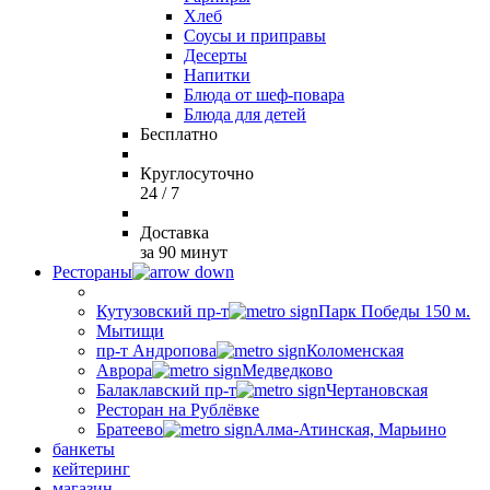
Хлеб
Соусы и приправы
Десерты
Напитки
Блюда от шеф-повара
Блюда для детей
Бесплатно
Круглосуточно
24 / 7
Доставка
за 90 минут
Рестораны
Кутузовский пр-т
Парк Победы 150 м.
Мытищи
пр-т Андропова
Коломенская
Аврора
Медведково
Балаклавский пр-т
Чертановская
Ресторан на Рублёвке
Братеево
Алма-Атинская, Марьино
банкеты
кейтеринг
магазин