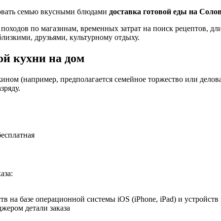
ловать семью вкусными блюдами
доставка готовой еды на Соло
 походов по магазинам, временных затрат на поиск рецептов, д
близкими, друзьями, культурному отдыху.
й кухни на дом
ином (например, предполагается семейное торжество или деловая
зряду.
бесплатная
аза:
в на базе операционной системы iOS (iPhone, iPad) и устройств
джером детали заказа