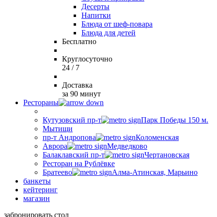
Десерты
Напитки
Блюда от шеф-повара
Блюда для детей
Бесплатно
Круглосуточно
24 / 7
Доставка
за 90 минут
Рестораны
Кутузовский пр-т
Парк Победы 150 м.
Мытищи
пр-т Андропова
Коломенская
Аврора
Медведково
Балаклавский пр-т
Чертановская
Ресторан на Рублёвке
Братеево
Алма-Атинская, Марьино
банкеты
кейтеринг
магазин
забронировать стол