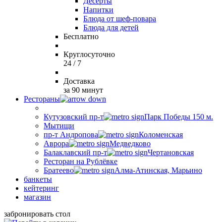
Десерты
Напитки
Блюда от шеф-повара
Блюда для детей
Бесплатно
Круглосуточно
24 / 7
Доставка
за 90 минут
Рестораны
Кутузовский пр-т
Парк Победы 150 м.
Мытищи
пр-т Андропова
Коломенская
Аврора
Медведково
Балаклавский пр-т
Чертановская
Ресторан на Рублёвке
Братеево
Алма-Атинская, Марьино
банкеты
кейтеринг
магазин
забронировать стол