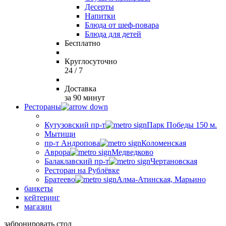
Десерты
Напитки
Блюда от шеф-повара
Блюда для детей
Бесплатно
Круглосуточно
24 / 7
Доставка
за 90 минут
Рестораны
Кутузовский пр-т
Парк Победы 150 м.
Мытищи
пр-т Андропова
Коломенская
Аврора
Медведково
Балаклавский пр-т
Чертановская
Ресторан на Рублёвке
Братеево
Алма-Атинская, Марьино
банкеты
кейтеринг
магазин
забронировать стол