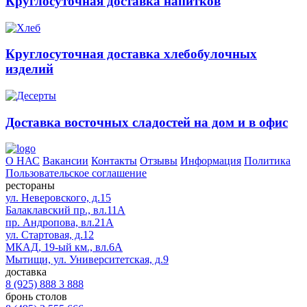
Круглосуточная доставка напитков
Круглосуточная доставка хлебобулочных
изделий
Доставка восточных сладостей на дом и в офис
О НАС
Вакансии
Контакты
Отзывы
Информация
Политика
Пользовательское соглашение
рестораны
ул. Неверовского, д.15
Балаклавский пр., вл.11А
пр. Андропова, вл.21А
ул. Стартовая, д.12
МКАД, 19-ый км., вл.6А
Мытищи, ул. Университетская, д.9
доставка
8 (925) 888 3 888
бронь столов