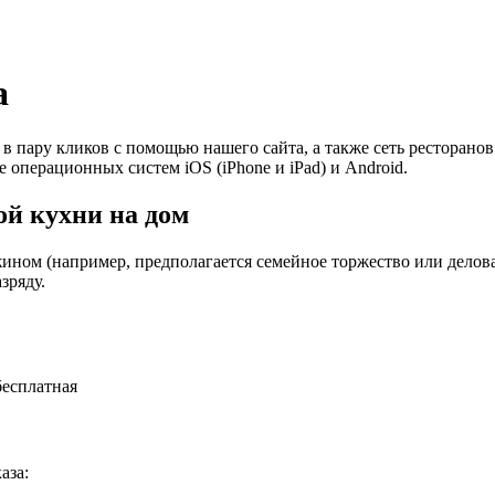
а
 в пару кликов с помощью нашего сайта, а также сеть ресторан
е операционных систем iOS (iPhone и iPad) и Android.
й кухни на дом
ином (например, предполагается семейное торжество или деловая
зряду.
бесплатная
аза: