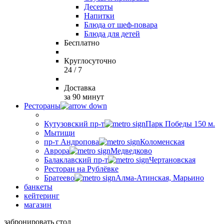
Десерты
Напитки
Блюда от шеф-повара
Блюда для детей
Бесплатно
Круглосуточно
24 / 7
Доставка
за 90 минут
Рестораны
Кутузовский пр-т
Парк Победы 150 м.
Мытищи
пр-т Андропова
Коломенская
Аврора
Медведково
Балаклавский пр-т
Чертановская
Ресторан на Рублёвке
Братеево
Алма-Атинская, Марьино
банкеты
кейтеринг
магазин
забронировать стол