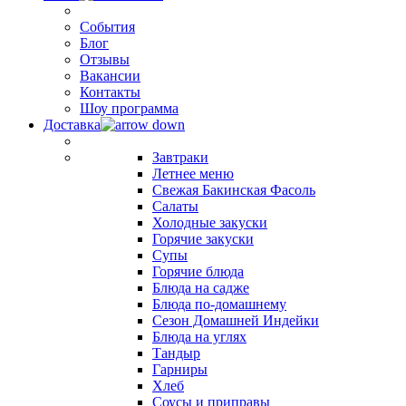
События
Блог
Отзывы
Вакансии
Контакты
Шоу программа
Доставка
Завтраки
Летнее меню
Свежая Бакинская Фасоль
Салаты
Холодные закуски
Горячие закуски
Супы
Горячие блюда
Блюда на садже
Блюда по-домашнему
Сезон Домашней Индейки
Блюда на углях
Тандыр
Гарниры
Хлеб
Соусы и приправы