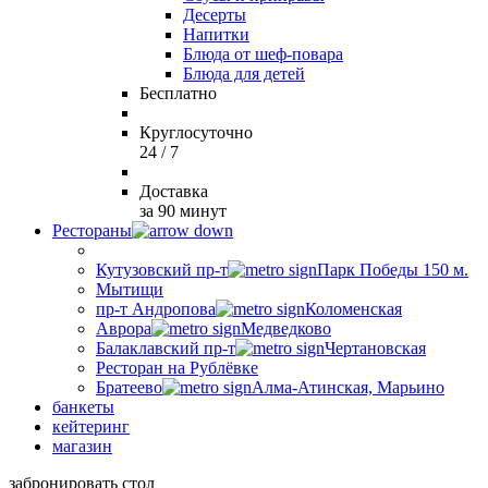
Десерты
Напитки
Блюда от шеф-повара
Блюда для детей
Бесплатно
Круглосуточно
24 / 7
Доставка
за 90 минут
Рестораны
Кутузовский пр-т
Парк Победы 150 м.
Мытищи
пр-т Андропова
Коломенская
Аврора
Медведково
Балаклавский пр-т
Чертановская
Ресторан на Рублёвке
Братеево
Алма-Атинская, Марьино
банкеты
кейтеринг
магазин
забронировать стол