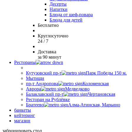
Десерты
Напитки
Блюда от шеф-повара
Блюда для детей
Бесплатно
Круглосуточно
24 / 7
Доставка
за 90 минут
Рестораны
Кутузовский пр-т
Парк Победы 150 м.
Мытищи
пр-т Андропова
Коломенская
Аврора
Медведково
Балаклавский пр-т
Чертановская
Ресторан на Рублёвке
Братеево
Алма-Атинская, Марьино
банкеты
кейтеринг
магазин
забронировать стол