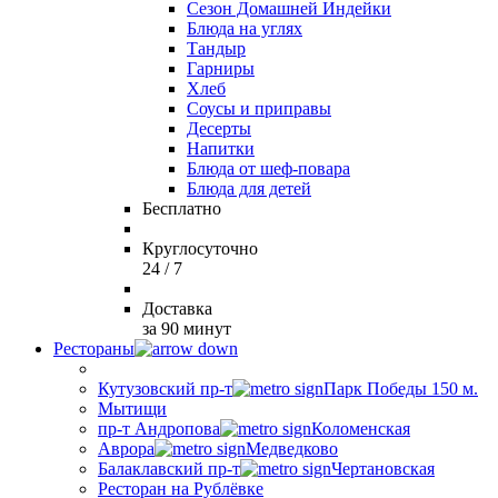
Сезон Домашней Индейки
Блюда на углях
Тандыр
Гарниры
Хлеб
Соусы и приправы
Десерты
Напитки
Блюда от шеф-повара
Блюда для детей
Бесплатно
Круглосуточно
24 / 7
Доставка
за 90 минут
Рестораны
Кутузовский пр-т
Парк Победы 150 м.
Мытищи
пр-т Андропова
Коломенская
Аврора
Медведково
Балаклавский пр-т
Чертановская
Ресторан на Рублёвке