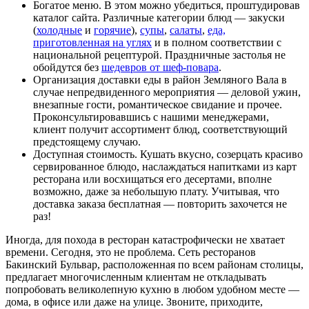
Богатое меню. В этом можно убедиться, проштудировав
каталог сайта. Различные категории блюд ― закуски
(
холодные
и
горячие
),
супы
,
салаты
,
еда,
приготовленная на углях
и в полном соответствии с
национальной рецептурой. Праздничные застолья не
обойдутся без
шедевров от шеф-повара
.
Организация доставки еды в район Земляного Вала в
случае непредвиденного мероприятия ― деловой ужин,
внезапные гости, романтическое свидание и прочее.
Проконсультировавшись с нашими менеджерами,
клиент получит ассортимент блюд, соответствующий
предстоящему случаю.
Доступная стоимость. Кушать вкусно, созерцать красиво
сервированное блюдо, наслаждаться напитками из карт
ресторана или восхищаться его десертами, вполне
возможно, даже за небольшую плату. Учитывая, что
доставка заказа бесплатная ― повторить захочется не
раз!
Иногда, для похода в ресторан катастрофически не хватает
времени. Сегодня, это не проблема. Сеть ресторанов
Бакинский Бульвар, расположенная по всем районам столицы,
предлагает многочисленным клиентам не откладывать
попробовать великолепную кухню в любом удобном месте ―
дома, в офисе или даже на улице. Звоните, приходите,