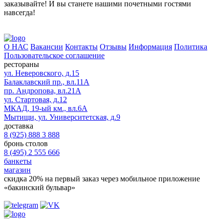
заказывайте! И вы станете нашими почетными гостями
навсегда!
О НАС
Вакансии
Контакты
Отзывы
Информация
Политика
Пользовательское соглашение
рестораны
ул. Неверовского, д.15
Балаклавский пр., вл.11А
пр. Андропова, вл.21А
ул. Стартовая, д.12
МКАД, 19-ый км., вл.6А
Мытищи, ул. Университетская, д.9
доставка
8 (925) 888 3 888
бронь столов
8 (495) 2 555 666
банкеты
магазин
скидка 20%
на первый заказ через мобильное приложение
«бакинский бульвар»