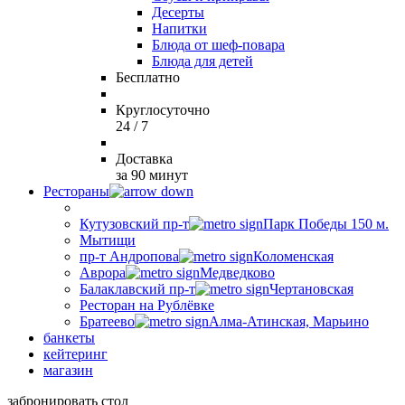
Десерты
Напитки
Блюда от шеф-повара
Блюда для детей
Бесплатно
Круглосуточно
24 / 7
Доставка
за 90 минут
Рестораны
Кутузовский пр-т
Парк Победы 150 м.
Мытищи
пр-т Андропова
Коломенская
Аврора
Медведково
Балаклавский пр-т
Чертановская
Ресторан на Рублёвке
Братеево
Алма-Атинская, Марьино
банкеты
кейтеринг
магазин
забронировать стол