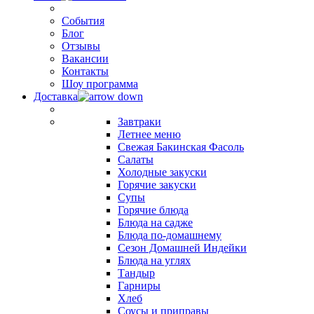
События
Блог
Отзывы
Вакансии
Контакты
Шоу программа
Доставка
Завтраки
Летнее меню
Свежая Бакинская Фасоль
Салаты
Холодные закуски
Горячие закуски
Супы
Горячие блюда
Блюда на садже
Блюда по-домашнему
Сезон Домашней Индейки
Блюда на углях
Тандыр
Гарниры
Хлеб
Соусы и приправы