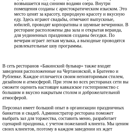
возвышается над синими водами озера. Внутри
помещения созданы с аристократическим изыском. Это
место ценят за красоту, природную красоту и вкусную
еду. Здесь играют свадьбы, отмечают выпускные,
юбилей, проводят корпоративы и шумные вечеринки. В
ресторане расположены два зала и открытая веранда,
для уединенных праздников созданы беседки. По
вечерам играет легкая музыка, а выходные проводятся
развлекательные шоу программы.
В сеть ресторанов «Бакинский бульвар» также входят
заведения расположенные на Чертановской, в Братеево и
Рублевке. Каждое отличается своим неповторимым стилем,
дизайном и атмосферой. При этом во всех ресторанах сети вы
сможете оценить настоящее кавказское гостеприимство с
большим и вкусно накрытым столом и доброжелательной
атмосферой.
Персонал имеет большой опыт в организации праздничных
банкетов и свадеб. Администратор ресторана поможет
выбрать зал для торжества, составить меню, разработает
сценарий праздника, с учетом пожеланий клиента. Мы ценим
своих клиентов, поэтому в каждом заведении их ждет