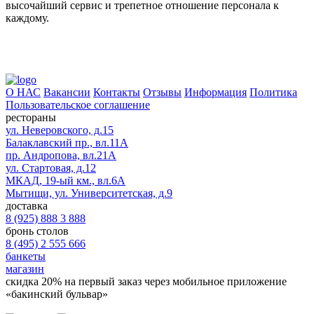
высочайший сервис и трепетное отношение персонала к
каждому.
О НАС
Вакансии
Контакты
Отзывы
Информация
Политика
Пользовательское соглашение
рестораны
ул. Неверовского, д.15
Балаклавский пр., вл.11А
пр. Андропова, вл.21А
ул. Стартовая, д.12
МКАД, 19-ый км., вл.6А
Мытищи, ул. Университетская, д.9
доставка
8 (925) 888 3 888
бронь столов
8 (495) 2 555 666
банкеты
магазин
скидка 20%
на первый заказ через мобильное приложение
«бакинский бульвар»