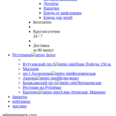
Десерты
Напитки
Блюда от шеф-повара
Блюда для детей
Бесплатно
Круглосуточно
24 / 7
Доставка
за 90 минут
Рестораны
Кутузовский пр-т
Парк Победы 150 м.
Мытищи
пр-т Андропова
Коломенская
Аврора
Медведково
Балаклавский пр-т
Чертановская
Ресторан на Рублёвке
Братеево
Алма-Атинская, Марьино
банкеты
кейтеринг
магазин
забронировать стол