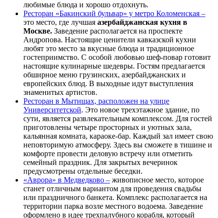
любимые блюда и хорошо отдохнуть.
Ресторан «Бакинский бульвар» у метро Коломенская –
это место, где лучшая
азербайджанская кухня в
Москве.
Заведение располагается на проспекте
Андропова. Настоящие ценители кавказской кухни
любят это место за вкусные блюда и традиционное
гостеприимство. С особой любовью шеф-повар готовит
настоящие кулинарные шедевры. Гостям предлагается
обширное меню грузинских, азербайджанских и
европейских блюд. В выходные идут выступления
знаменитых артистов.
Ресторан в Мытищах, расположен на улице
Университетской
. Это новое трехэтажное здание, по
сути, является развлекательным комплексом. Для гостей
приготовлены четыре просторных и уютных зала,
кальянная комната, караоке-бар. Каждый зал имеет свою
неповторимую атмосферу. Здесь вы сможете в тишине и
комфорте провести деловую встречу или отметить
семейный праздник. Для закрытых вечеринок
предусмотрены отдельные беседки.
«Аврора» в Медведково –
живописное место, которое
станет отличным вариантом для проведения свадьбы
или праздничного банкета. Комплекс располагается на
территории парка возле местного водоема. Заведение
оформлено в идее трехпалубного корабля, который