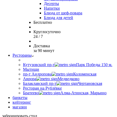
Десерты
Напитки
Блюда от шеф-повара
Блюда для детей
Бесплатно
Круглосуточно
24 / 7
Доставка
за 90 минут
Рестораны
Кутузовский пр-т
Парк Победы 150 м.
Мытищи
пр-т Андропова
Коломенская
Аврора
Медведково
Балаклавский пр-т
Чертановская
Ресторан на Рублёвке
Братеево
Алма-Атинская, Марьино
банкеты
кейтеринг
магазин
забронировать стол