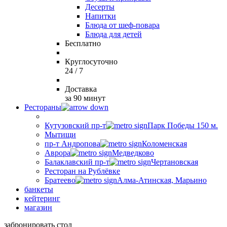
Десерты
Напитки
Блюда от шеф-повара
Блюда для детей
Бесплатно
Круглосуточно
24 / 7
Доставка
за 90 минут
Рестораны
Кутузовский пр-т
Парк Победы 150 м.
Мытищи
пр-т Андропова
Коломенская
Аврора
Медведково
Балаклавский пр-т
Чертановская
Ресторан на Рублёвке
Братеево
Алма-Атинская, Марьино
банкеты
кейтеринг
магазин
забронировать стол