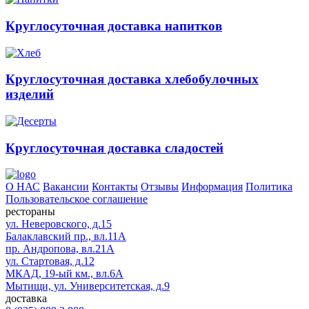
Круглосуточная доставка напитков
Круглосуточная доставка хлебобулочных
изделий
Круглосуточная доставка сладостей
О НАС
Вакансии
Контакты
Отзывы
Информация
Политика
Пользовательское соглашение
рестораны
ул. Неверовского, д.15
Балаклавский пр., вл.11А
пр. Андропова, вл.21А
ул. Стартовая, д.12
МКАД, 19-ый км., вл.6А
Мытищи, ул. Университетская, д.9
доставка