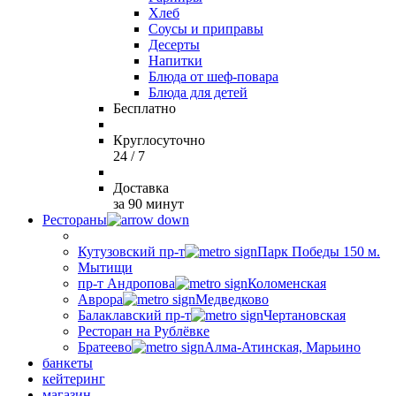
Хлеб
Соусы и приправы
Десерты
Напитки
Блюда от шеф-повара
Блюда для детей
Бесплатно
Круглосуточно
24 / 7
Доставка
за 90 минут
Рестораны
Кутузовский пр-т
Парк Победы 150 м.
Мытищи
пр-т Андропова
Коломенская
Аврора
Медведково
Балаклавский пр-т
Чертановская
Ресторан на Рублёвке
Братеево
Алма-Атинская, Марьино
банкеты
кейтеринг
магазин