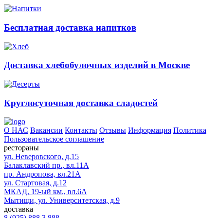
Бесплатная доставка напитков
Доставка хлебобулочных изделий в Москве
Круглосуточная доставка сладостей
О НАС
Вакансии
Контакты
Отзывы
Информация
Политика
Пользовательское соглашение
рестораны
ул. Неверовского, д.15
Балаклавский пр., вл.11А
пр. Андропова, вл.21А
ул. Стартовая, д.12
МКАД, 19-ый км., вл.6А
Мытищи, ул. Университетская, д.9
доставка
8 (925) 888 3 888