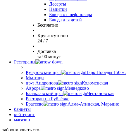
Десерты
Напитки
Блюда от шеф-повара
Блюда для детей
Бесплатно
Круглосуточно
24 / 7
Доставка
за 90 минут
Рестораны
Кутузовский пр-т
Парк Победы 150 м.
Мытищи
пр-т Андропова
Коломенская
Аврора
Медведково
Балаклавский пр-т
Чертановская
Ресторан на Рублёвке
Братеево
Алма-Атинская, Марьино
банкеты
кейтеринг
магазин
забронировать стол