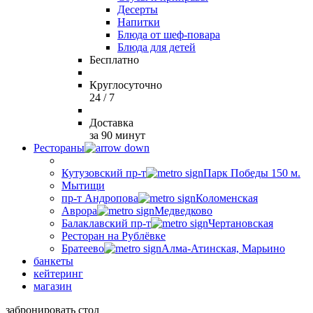
Десерты
Напитки
Блюда от шеф-повара
Блюда для детей
Бесплатно
Круглосуточно
24 / 7
Доставка
за 90 минут
Рестораны
Кутузовский пр-т
Парк Победы 150 м.
Мытищи
пр-т Андропова
Коломенская
Аврора
Медведково
Балаклавский пр-т
Чертановская
Ресторан на Рублёвке
Братеево
Алма-Атинская, Марьино
банкеты
кейтеринг
магазин
забронировать стол