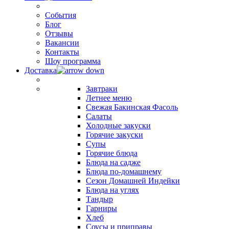
События
Блог
Отзывы
Вакансии
Контакты
Шоу программа
Доставка
Завтраки
Летнее меню
Свежая Бакинская Фасоль
Салаты
Холодные закуски
Горячие закуски
Супы
Горячие блюда
Блюда на садже
Блюда по-домашнему
Сезон Домашней Индейки
Блюда на углях
Тандыр
Гарниры
Хлеб
Соусы и приправы