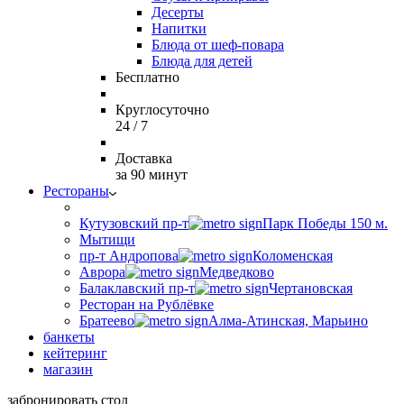
Десерты
Напитки
Блюда от шеф-повара
Блюда для детей
Бесплатно
Круглосуточно
24 / 7
Доставка
за 90 минут
Рестораны
Кутузовский пр-т
Парк Победы 150 м.
Мытищи
пр-т Андропова
Коломенская
Аврора
Медведково
Балаклавский пр-т
Чертановская
Ресторан на Рублёвке
Братеево
Алма-Атинская, Марьино
банкеты
кейтеринг
магазин
забронировать стол