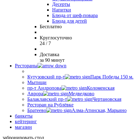
Десерты
Напитки
Блюда от шеф-повара
Блюда для детей
Бесплатно
Круглосуточно
24 / 7
Доставка
за 90 минут
Рестораны
Кутузовский пр-т
Парк Победы 150 м.
Мытищи
пр-т Андропова
Коломенская
Аврора
Медведково
Балаклавский пр-т
Чертановская
Ресторан на Рублёвке
Братеево
Алма-Атинская, Марьино
банкеты
кейтеринг
магазин
забронировать стол