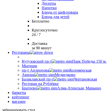
Десерты
Напитки
Блюда от шеф-повара
Блюда для детей
Бесплатно
Круглосуточно
24 / 7
Доставка
за 90 минут
Рестораны
Кутузовский пр-т
Парк Победы 150 м.
Мытищи
пр-т Андропова
Коломенская
Аврора
Медведково
Балаклавский пр-т
Чертановская
Ресторан на Рублёвке
Братеево
Алма-Атинская, Марьино
банкеты
кейтеринг
магазин
забронировать стол