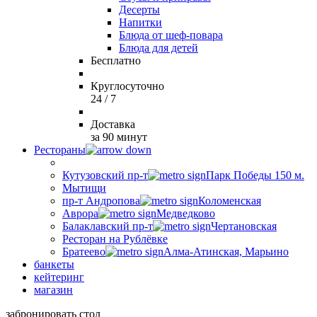
Десерты
Напитки
Блюда от шеф-повара
Блюда для детей
Бесплатно
Круглосуточно
24 / 7
Доставка
за 90 минут
Рестораны
Кутузовский пр-т
Парк Победы 150 м.
Мытищи
пр-т Андропова
Коломенская
Аврора
Медведково
Балаклавский пр-т
Чертановская
Ресторан на Рублёвке
Братеево
Алма-Атинская, Марьино
банкеты
кейтеринг
магазин
забронировать стол