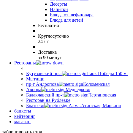
Десерты
Напитки
Блюда от шеф-повара
Блюда для детей
Бесплатно
Круглосуточно
24 / 7
Доставка
за 90 минут
Рестораны
Кутузовский пр-т
Парк Победы 150 м.
Мытищи
пр-т Андропова
Коломенская
Аврора
Медведково
Балаклавский пр-т
Чертановская
Ресторан на Рублёвке
Братеево
Алма-Атинская, Марьино
банкеты
кейтеринг
магазин
забронировать стол