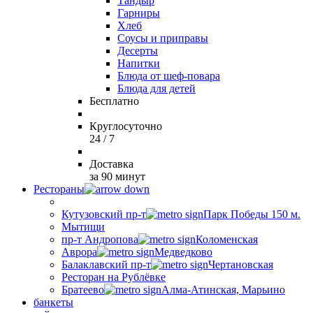
Тандыр
Гарниры
Хлеб
Соусы и приправы
Десерты
Напитки
Блюда от шеф-повара
Блюда для детей
Бесплатно
Круглосуточно
24 / 7
Доставка
за 90 минут
Рестораны
Кутузовский пр-т
Парк Победы 150 м.
Мытищи
пр-т Андропова
Коломенская
Аврора
Медведково
Балаклавский пр-т
Чертановская
Ресторан на Рублёвке
Братеево
Алма-Атинская, Марьино
банкеты