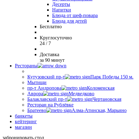
Десерты
Напитки
Блюда от шеф-повара
Блюда для детей
Бесплатно
Круглосуточно
24 / 7
Доставка
за 90 минут
Рестораны
Кутузовский пр-т
Парк Победы 150 м.
Мытищи
пр-т Андропова
Коломенская
Аврора
Медведково
Балаклавский пр-т
Чертановская
Ресторан на Рублёвке
Братеево
Алма-Атинская, Марьино
банкеты
кейтеринг
магазин
забронировать стол