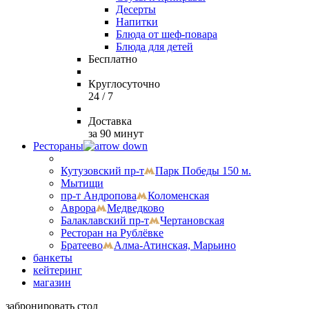
Десерты
Напитки
Блюда от шеф-повара
Блюда для детей
Бесплатно
Круглосуточно
24 / 7
Доставка
за 90 минут
Рестораны
Кутузовский пр-т
Парк Победы 150 м.
Мытищи
пр-т Андропова
Коломенская
Аврора
Медведково
Балаклавский пр-т
Чертановская
Ресторан на Рублёвке
Братеево
Алма-Атинская, Марьино
банкеты
кейтеринг
магазин
забронировать стол