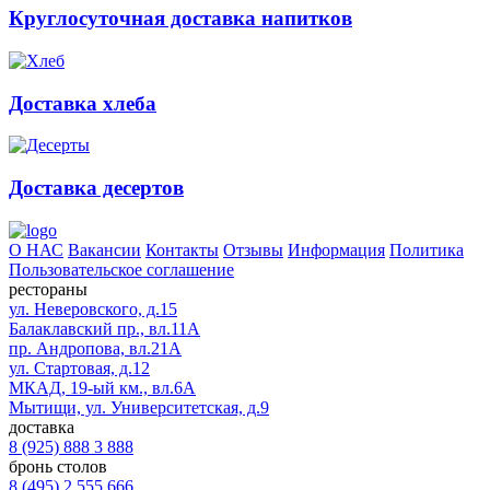
Круглосуточная доставка напитков
Доставка хлеба
Доставка десертов
О НАС
Вакансии
Контакты
Отзывы
Информация
Политика
Пользовательское соглашение
рестораны
ул. Неверовского, д.15
Балаклавский пр., вл.11А
пр. Андропова, вл.21А
ул. Стартовая, д.12
МКАД, 19-ый км., вл.6А
Мытищи, ул. Университетская, д.9
доставка
8 (925) 888 3 888
бронь столов
8 (495) 2 555 666