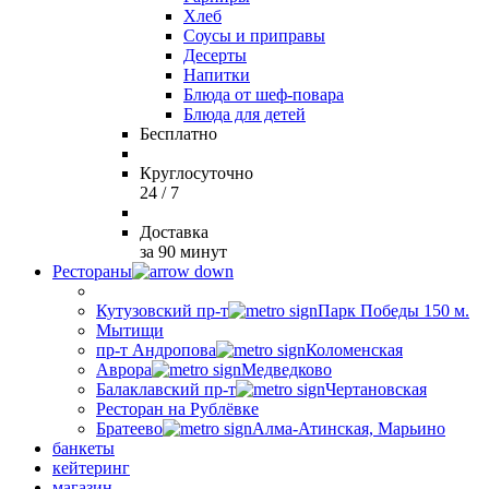
Хлеб
Соусы и приправы
Десерты
Напитки
Блюда от шеф-повара
Блюда для детей
Бесплатно
Круглосуточно
24 / 7
Доставка
за 90 минут
Рестораны
Кутузовский пр-т
Парк Победы 150 м.
Мытищи
пр-т Андропова
Коломенская
Аврора
Медведково
Балаклавский пр-т
Чертановская
Ресторан на Рублёвке
Братеево
Алма-Атинская, Марьино
банкеты
кейтеринг
магазин