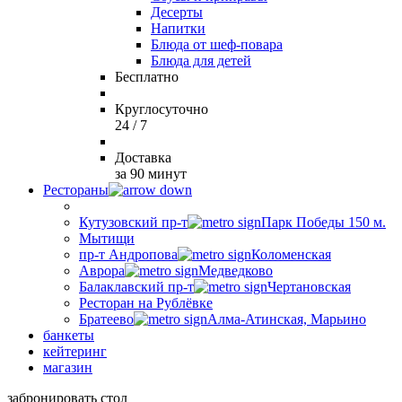
Десерты
Напитки
Блюда от шеф-повара
Блюда для детей
Бесплатно
Круглосуточно
24 / 7
Доставка
за 90 минут
Рестораны
Кутузовский пр-т
Парк Победы 150 м.
Мытищи
пр-т Андропова
Коломенская
Аврора
Медведково
Балаклавский пр-т
Чертановская
Ресторан на Рублёвке
Братеево
Алма-Атинская, Марьино
банкеты
кейтеринг
магазин
забронировать стол